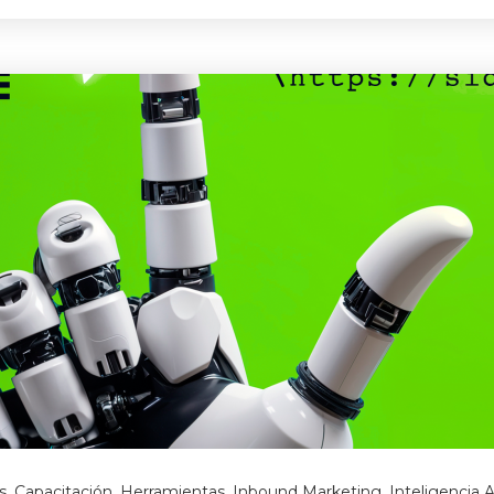
s
,
Capacitación
,
Herramientas
,
Inbound Marketing
,
Inteligencia Ar