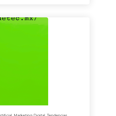
tificial
,
Marketing Digital
,
Tendencias