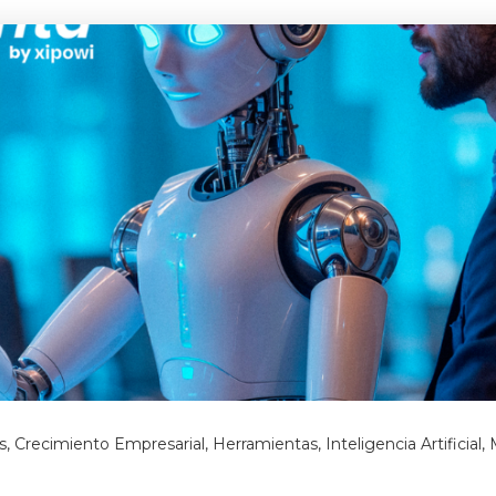
s
,
Crecimiento Empresarial
,
Herramientas
,
Inteligencia Artificial
,