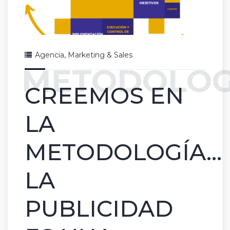
Agencia
,
Marketing & Sales
METODOLOG
CREEMOS EN
LA
METODOLOGÍA...
LA
PUBLICIDAD